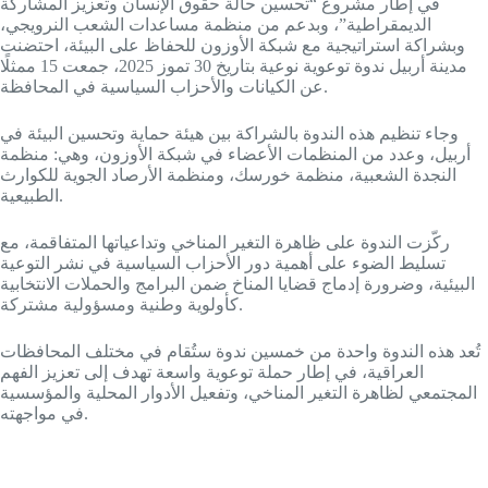
في إطار مشروع “تحسين حالة حقوق الإنسان وتعزيز المشاركة
الديمقراطية”، وبدعم من منظمة مساعدات الشعب النرويجي،
وبشراكة استراتيجية مع شبكة الأوزون للحفاظ على البيئة، احتضنت
مدينة أربيل ندوة توعوية نوعية بتاريخ 30 تموز 2025، جمعت 15 ممثلًا
عن الكيانات والأحزاب السياسية في المحافظة.
وجاء تنظيم هذه الندوة بالشراكة بين هيئة حماية وتحسين البيئة في
أربيل، وعدد من المنظمات الأعضاء في شبكة الأوزون، وهي: منظمة
النجدة الشعبية، منظمة خورسك، ومنظمة الأرصاد الجوية للكوارث
الطبيعية.
ركّزت الندوة على ظاهرة التغير المناخي وتداعياتها المتفاقمة، مع
تسليط الضوء على أهمية دور الأحزاب السياسية في نشر التوعية
البيئية، وضرورة إدماج قضايا المناخ ضمن البرامج والحملات الانتخابية
كأولوية وطنية ومسؤولية مشتركة.
تُعد هذه الندوة واحدة من خمسين ندوة ستُقام في مختلف المحافظات
العراقية، في إطار حملة توعوية واسعة تهدف إلى تعزيز الفهم
المجتمعي لظاهرة التغير المناخي، وتفعيل الأدوار المحلية والمؤسسية
في مواجهته.