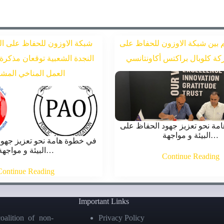
 بين شبكة الاوزون للحفاظ على
شبكة الاوزون للحفاظ على ال
ركة كلوبال براكتس أكاونتانسي
النجدة الشعبية توقعان مذكرة 
العمل المناخي المش
ة نحو تعزيز جهود الحفاظ على
البيئة و مواجهة…
في خطوة هامة نحو تعزيز جهو
البيئة و مواجهة…
Continue Reading
Continue Reading
Important Links
oalition of non-
Privacy Policy