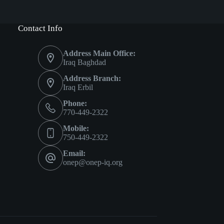
Contact Info
Address Main Office:
Iraq Baghdad
Address Branch:
Iraq Erbil
Phone:
770-449-2322
Mobile:
750-449-2322
Email:
onep@onep-iq.org