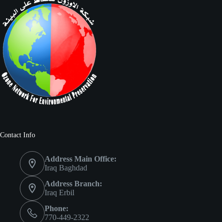
Contact Info
Address Main Office:
Iraq Baghdad
Address Branch:
Iraq Erbil
Phone:
770-449-2322