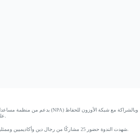
على البيئة، عُقدت في محافظة ذي قار بتاريخ 23 تشرين الأول 2025 ندوة توعوية موسّعة حول التغير المناخي وسبل مواجهته والتكيف مع تأثيراته.
شهدت الندوة حضور 25 مشاركًا من رجال دين وأكاديميين وممثلين عن منظمات المجتمع المدني والفرق التطوعية وطلبة الجامعات، في فعالية نظّمها مركز سبأ للدراسات والتنمية، أحد أعضاء شبكة الأوزون.