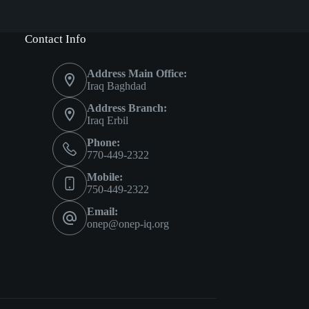
Contact Info
Address Main Office:
Iraq Baghdad
Address Branch:
Iraq Erbil
Phone:
770-449-2322
Mobile:
750-449-2322
Email:
onep@onep-iq.org