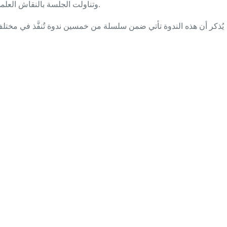
وتناولت الجلسة بالنقاش العلمي والمجتمعي واقع التغير المناخي في العراق، وكيفية بناء استراتيجيات محلية لمواجهته من خلال رفع الوعي وتشجيع السلوك البيئي المسؤول.
يُذكر أن هذه الندوة تأتي ضمن سلسلة من خمسين ندوة تُنفَّذ في مخت