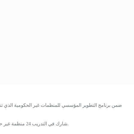
شارك في التدريب 24 منظمة غير حكومية منضوية ضمن شبكة العدالة للسجناء وشبكة الأوزون للحفاظ على البيئة، وهي المنظمات التي خضعت مسبقًا لعملية التقييم المؤسسي.