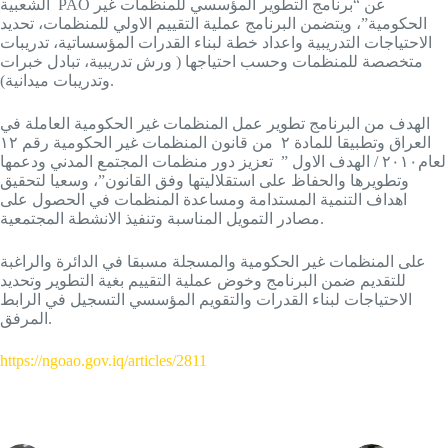
الشعبية PAO عن “برنامج التطوير المؤسسي للمنظمات غير
الحكومية”، ويتضمن البرنامج عملية التقييم الاولي للمنظمات، تحديد
الاحتياجات التدريبية واعداد خطة لبناء القدرات المؤسساتية، تدريبات
متخصصة للمنظمات وحسب احتياجها ( ورش تدريبية، تبادل خبرات
وتدريبات ميدانية).
الهدف من البرنامج تطوير عمل المنظمات غير الحكومية العاملة في
العراق وتطبيقا للمادة ٢ من قانون المنظمات غير الحكومية رقم ١٢
لعام٢٠١٠ / الهدف الاول ” تعزيز دور منظمات المجتمع المدني ودعمها
وتطويرها والحفاظ على استقلاليتها وفق القانون”، وسعيا لتحقيق
اهداف التنمية المستدامة ومساعدة المنظمات في الحصول على
مصادر التمويل المناسبة وتنفيذ الانشطة المجتمعية.
على المنظمات غير الحكومية والمسجلة مسبقا في الدائرة والراغبة
للتقديم ضمن البرنامج وخوض عملية التقييم بغية التطوير وتحديد
الاحتياجات لبناء القدرات والتقويم المؤسسي التسجيل في الرابط
المرفق.
https://ngoao.gov.iq/articles/2811