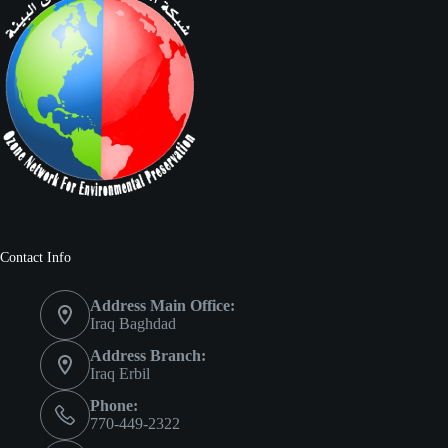
Contact Info
Address Main Office:
Iraq Baghdad
Address Branch:
Iraq Erbil
Phone:
770-449-2322