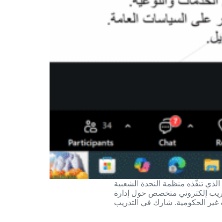
 النجدة الشعبية (PAO) بالشراكة مع دائرة
 غير الحكومية، عُقد يوم السبت الموافق 22 تشرين الثاني 2025 تدريب إلكتروني متخصص حول إدارة