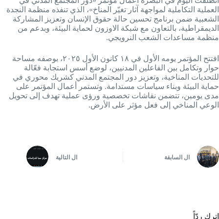
انطلقت اليوم في البصرة أعمال مؤتمر «دور المجتمع المدني في
العملية التكاملية لمواجهة آثار تغيّر المناخ»، الذي تنفذه منظمة النجدة
الشعبية ضمن برنامج تحسين حالة حقوق الإنسان وتعزيز المشاركة
الديمقراطية، بالتعاون مع شبكة الاوزون لحماية البيئة، وبدعم من
منظمة مساعدات الشعب النرويجي.
افتتح المؤتمر يومه الأول في ١٨ كانون الأول ٢٠٢٥، بوصفه مساحة
حوار وتكامل بين الفاعلين المدنيين، لوضع أسس استجابة فعّالة
للتحديات المناخية، وتعزيز دور المجتمع المدني كشريك محوري في
حماية البيئة وبناء سياسات مستدامة. وتستمر أعمال المؤتمر على
مدى يومين، تتضمن نقاشات تخصصية ورؤى عملية تهدف إلى تحويل
الوعي المناخي إلى فعل مؤثر على الأرض.
ال
السابقة
ال
التالية
اترك ردّاً