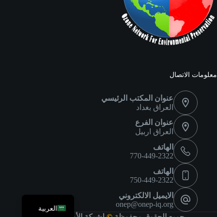
معلومات الاتصال
عنوان المكتب الرئيسي
العراق بغداد
عنوان الفرع
العراق اربيل
الهاتف
770-449-2322
الهاتف
750-449-2322
English
الايميل الالكتروني
onep@onep-iq.org
العربية
جميع الحقوق محفوظة
©
لشبكة الأوزون