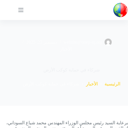
لتجاوز
لى
لمحتوى
website@onep-iq.org
ديسمبر 22, 2025
الأخبار
شركاء في حماية كوكب الأرض
الرئيسية
الأخبار
شركاء في حماية كوكب الأرض
برعاية السيد رئيس مجلس الوزراء المهندس محمد شياع السوداني،